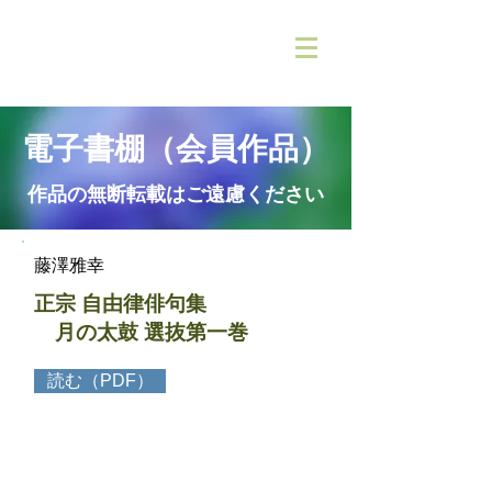
電子書棚（会員作品）
​作品の無断転載はご遠慮ください
藤澤雅幸
正宗 自由律俳句集
月の太鼓
選抜第一巻
読む（PDF）