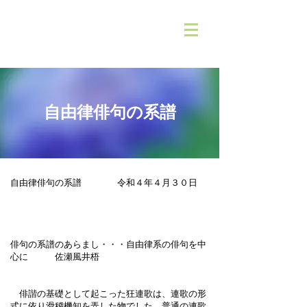
自由律俳句の系譜
自由律俳句の系譜 令和４年４月３０日
俳句の系譜のあらまし・・・自由律系の俳句を中
心に 佐瀬風井梧
俳諧の基礎として起こった狂連歌は、連歌の形
式に依り滑稽機知を弄した物でした。普通の連歌