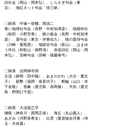
詩社会（岡山・岡本弘）、しらさぎ句会（東
京）、海紅ネット句会「俳三昧」
〇師系 中塚一碧樓、岡涓二
青い地球社句会（長野・中村加津彦）、稲穂吟社
（秋田・小野芳果）、梶の葉会（長野・中村加津
彦）、眉句会（東京・伊東佐久）、槙の葉俳句会
（川崎・紫苑恵）、地獄谷句会（富山）、はまゆ
う吟社（和歌山・南野清）、赤壺詩社（岡山・岡
本弘）、宮崎句会（宮崎・後藤泰号）
〇師系 吉岡禅寺洞
主流（静岡・田中陽）、あまのがわ（大分・裏文
子）、新墾（福岡・泉喜代子）、舵輪（山口・木
下友敬）、形象（鹿児島・高岡修）、天街（鹿児
島・野間口千賀）
〇師系 大須賀乙字
獺祭（神奈川・西岡正保）、海丘（丸山風人）、
あざみ（河野多希女）、出雲（栗原稜歩浮巣（埼
玉・天休翼）