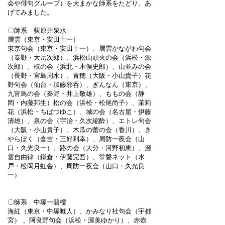
会や俳句グループ）を大まかな師系をたどり、あ
げてみました。
〇師系 荻原井泉水
層雲（東京・安田十一）
東京句会（東京・安田十一）、層雲かながわ句会
（秦野・大岳次郎）、浜松山頭火の会（浜松・源
次郎）、槙の会（浜北・木俣史郎）、山並みの会
（長野・宮島周水）、青穂（大阪・小山貴子）花
野句会（仙台・加藤邪呑）、ぎんなん（東京）、
九官鳥の会（秦野・井上敬雄）、ももの会（静
岡・内藤邦生）松の会（浜松・松尾尚子）、茉莉
花（浜松・ちばつゆこ）、城の会（名古屋・伊藤
清雄）、泉の会（宇治・久次縮酔）、エトレ句会
（大阪・小山貴子）、木瓜の蕾の会（香川）、き
やらぼく（倉吉・三好利幸）、周防一夜会（山
口・久光良一）、路の会（大分・河野初恵）、層
雲自由律（鎌倉・伊藤完吾）、常磐ネット（水
戸・松岡月虹舎）、周防一夜会（山口・久光良
一）
〇師系 中塚一碧樓
海紅（東京・中塚唯人）、かみなり社句会（宇都
宮） 、阿良野句会（浜松・渥美ゆかり）、赤壺