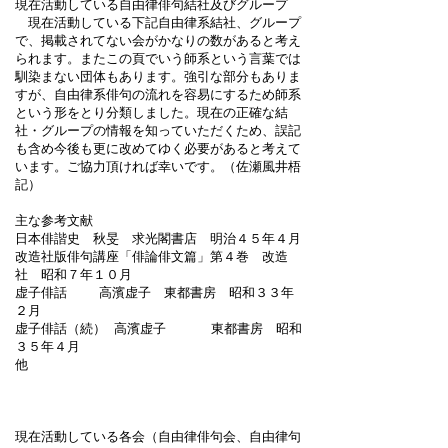
現在活動している自由律俳句結社及びグループ
現在活動している下記自由律系結社、グループ
で、掲載されてない会がかなりの数があると考え
られます。またこの頁でいう師系という言葉では
馴染まない団体もあります。強引な部分もありま
すが、自由律系俳句の流れを容易にするため師系
という形をとり分類しました。現在の正確な結
社・グループの情報を知っていただくため、誤記
も含め今後も更に改めてゆく必要があると考えて
います。ご協力頂ければ幸いです。（佐瀬風井梧
記）
主な参考文献
日本俳諧史 秋旻 求光閣書店 明治４５年４月
改造社版俳句講座「俳論俳文篇」第４巻 改造
社 昭和７年１０月
虚子俳話 高濱虚子 東都書房 昭和３３年
２月
虚子俳話（続） 高濱虚子 東都書房 昭和
３５年４月
他
現在活動している各会（自由律俳句会、自由律句