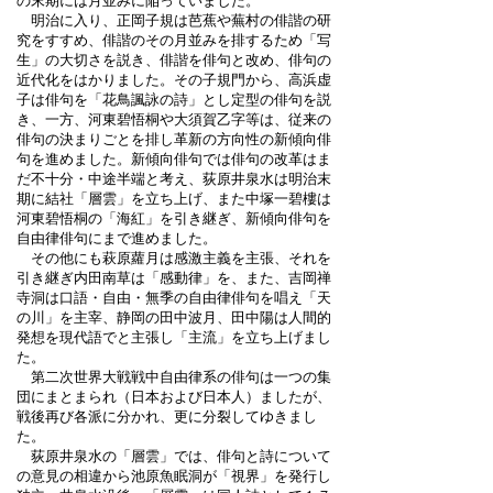
の末期には月並みに陥っていました。
明治に入り、正岡子規は芭蕉や蕪村の俳諧の研
究をすすめ、俳諧のその月並みを排するため「写
生」の大切さを説き、俳諧を俳句と改め、俳句の
近代化をはかりました。その子規門から、高浜虚
子は俳句を「花鳥諷詠の詩」とし定型の俳句を説
き、一方、河東碧悟桐や大須賀乙字等は、従来の
俳句の決まりごとを排し革新の方向性の新傾向俳
句を進めました。新傾向俳句では俳句の改革はま
だ不十分・中途半端と考え、荻原井泉水は明治末
期に結社「層雲」を立ち上げ、また中塚一碧樓は
河東碧悟桐の「海紅」を引き継ぎ、新傾向俳句を
自由律俳句にまで進めました。
その他にも萩原蘿月は感激主義を主張、それを
引き継ぎ内田南草は「感動律」を、また、吉岡禅
寺洞は口語・自由・無季の自由律俳句を唱え「天
の川」を主宰、静岡の田中波月、田中陽は人間的
発想を現代語でと主張し「主流」を立ち上げまし
た。
第二次世界大戦戦中自由律系の俳句は一つの集
団にまとまられ（日本および日本人）ましたが、
戦後再び各派に分かれ、更に分裂してゆきまし
た。
荻原井泉水の「層雲」では、俳句と詩について
の意見の相違から池原魚眠洞が「視界」を発行し