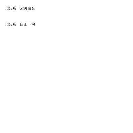
〇師系 沼波瓊音
〇師系 臼田亜浪
虎杖（相原左議長）
蟻乃塔（塩田藪柑子）
〇師系 富永鳩山
群妙（山口・富永鳩山）
〇師系 日野草城
青群（伊丹啓子）、藍（大阪・花谷清）、日時計
（大阪・坪内捻典）、いき(京都・伊藤哲英)
〇師系 原石鼎
鹿火屋（神奈川・原 節子）
〇師系 夏石番矢
吟遊（埼玉・夏石番矢）
その他、サザンカネット句会（東京）、新宿に
北大路翼の屍派句会、京都の北大路京介。現代の
ネット句会では、「ア・ぽろん」、「千本ノッ