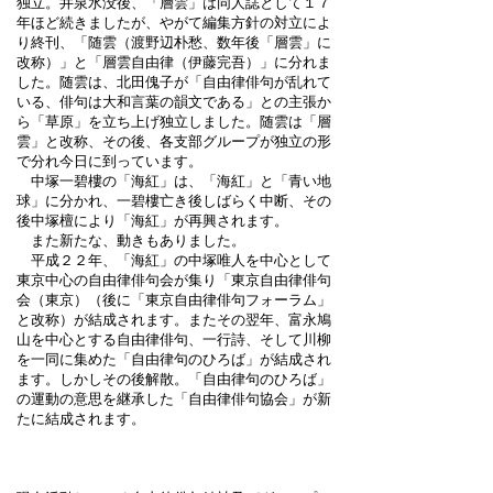
独立。井泉水没後、「層雲」は同人誌として１７
年ほど続きましたが、やがて編集方針の対立によ
り終刊、「随雲（渡野辺朴愁、数年後「層雲」に
改称）」と「層雲自由律（伊藤完吾）」に分れま
した。随雲は、北田傀子が「自由律俳句が乱れて
いる、俳句は大和言葉の韻文である」との主張か
ら「草原」を立ち上げ独立しました。随雲は「層
雲」と改称、その後、各支部グループが独立の形
で分れ今日に到っています。
中塚一碧樓の「海紅」は、「海紅」と「青い地
球」に分かれ、一碧樓亡き後しばらく中断、その
後中塚檀により「海紅」が再興されます。
また新たな、動きもありました。
平成２２年、「海紅」の中塚唯人を中心として
東京中心の自由律俳句会が集り「東京自由律俳句
会（東京）（後に「東京自由律俳句フォーラム」
と改称）が結成されます。またその翌年、富永鳩
山を中心とする自由律俳句、一行詩、そして川柳
を一同に集めた「自由律句のひろば」が結成され
ます。しかしその後解散。「自由律句のひろば」
の運動の意思を継承した「自由律俳句協会」が新
たに結成されます。